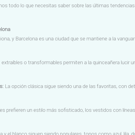
mos todo lo que necesitas saber sobre las últimas tendencias 
elona
ona, y Barcelona es una ciudad que se mantiene a la vanguar
extraíbles o transformables permiten a la quinceañera lucir u
s:
La opción clásica sigue siendo una de las favoritas, con det
s prefieren un estilo más sofisticado, los vestidos con líneas
 y el blanco siguen siendo populares, tonos como azul, lila, 