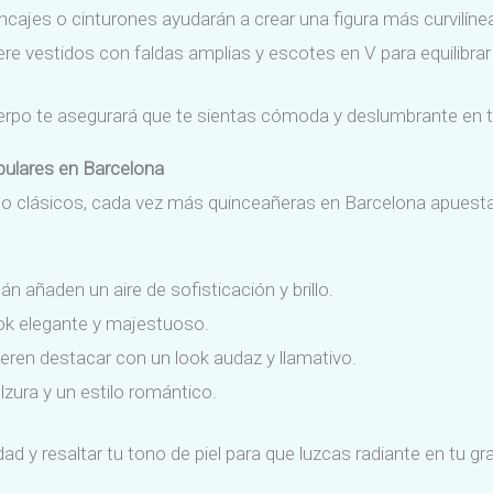
cajes o cinturones ayudarán a crear una figura más curvilíne
ere vestidos con faldas amplias y escotes en V para equilibrar
cuerpo te asegurará que te sientas cómoda y deslumbrante en t
pulares en Barcelona
endo clásicos, cada vez más quinceañeras en Barcelona apuestan
 añaden un aire de sofisticación y brillo.
ok elegante y majestuoso.
eren destacar con un look audaz y llamativo.
zura y un estilo romántico.
dad y resaltar tu tono de piel para que luzcas radiante en tu gra