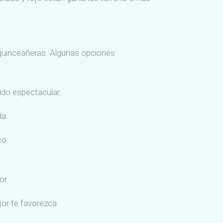
a quinceañeras. Algunas opciones
tido espectacular.
da.
co.
or.
jor te favorezca.